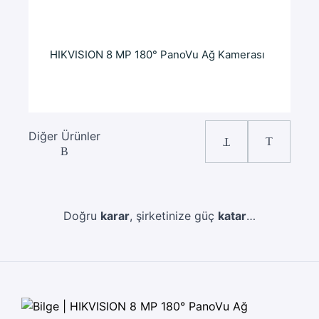
HIKVISION 8 MP 180° PanoVu Ağ Kamerası
H
Diğer Ürünler
Doğru
karar
, şirketinize güç
katar
…