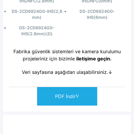
IHS/NFC(2.8mm)
IHS/NFC(6mm)
DS-2CD6924G0-IHS(2,8
DS-2CD6924G0-
mm)
IHS(6mm)
DS-2CD6924G0-
IHS(2.8mm)(D)
Fabrika güvenlik sistemleri ve kamera kurulumu
projeleriniz için bizimle
iletişime geçin
.
Veri sayfasına aşağıdan ulaşabilirsiniz.
↓
PDF İndir