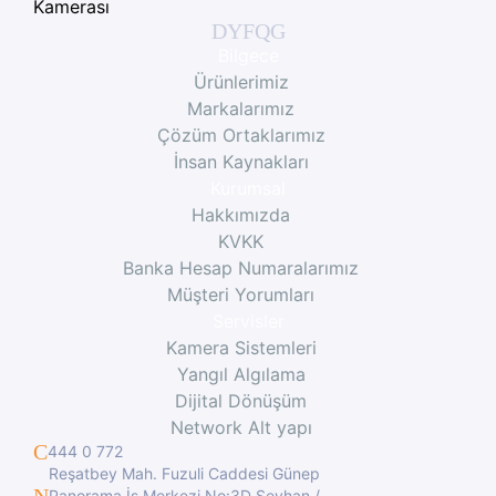
Bilgece
Ürünlerimiz
Markalarımız
Çözüm Ortaklarımız
İnsan Kaynakları
Kurumsal
Hakkımızda
KVKK
Banka Hesap Numaralarımız
Müşteri Yorumları
Servisler
Kamera Sistemleri
Yangıl Algılama
Dijital Dönüşüm
Network Alt yapı
444 0 772
Reşatbey Mah. Fuzuli Caddesi Günep
Panorama İş Merkezi No:3D Seyhan /