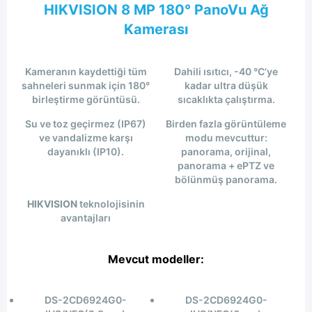
HIKVISION 8 MP 180° PanoVu Ağ
Kamerası
Kameranın kaydettiği tüm
Dahili ısıtıcı, -40 °C’ye
sahneleri sunmak için 180°
kadar ultra düşük
birleştirme görüntüsü.
sıcaklıkta çalıştırma.
Su ve toz geçirmez (IP67)
Birden fazla görüntüleme
ve vandalizme karşı
modu mevcuttur:
dayanıklı (IP10).
panorama, orijinal,
panorama + ePTZ ve
bölünmüş panorama.
HIKVISION
teknolojisinin
avantajları
Mevcut modeller:
DS-2CD6924G0-
DS-2CD6924G0-